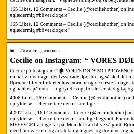
Cecilie on Instagram: “Vågnede tidligt,- og så begyndte 
165 Likes, 12 Comments – Cecilie (@ceciliehother) on Ins
#glædermig #bliverklogere”
165 Likes, 12 Comments – Cecilie (@ceciliehother) on Ins
#glædermig #bliverklogere”
http s://www.instagram.com › …
Cecilie on Instagram: “ VORES 
Cecilie på Instagram: “🏚 VORES DØDSBO I PROVENCE🏚Så
nu har vi overtaget det lysserøde dødsbo, og så skal det r
Børnene bliver forkælet hos mormor og de næste 2 dage s
og bankes på mure….og ryddes op, for der er stadig tøj 
4008 Likes, 169 Comments – Cecilie (@ceciliehother) 
opfyldelse…eller rettere den er kun lige …
4,007 Likes, 169 Comments – Cecilie (@ceciliehother)
opfyldelse…eller rettere den er kun lige begyndt. For nu h
MEEEEGET at tage fat på. Men det kan blive så godt. Børn
med håndværkere og arkitekt og tegnes, og drømmes og ban