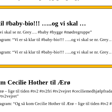
til #baby-bio!!! …..og vi skal …
og vi skal se nr. Grey…. #baby #hygge #mødregruppe”
gram: “Vi er så klar til #baby-bio!!! …..og vi skal se nr. Grey
gram: “Vi er så klar til #baby-bio!!! …..og vi skal se nr. Grey
om Cecilie Hother til Ærø
rø – lige til tiden #tv2 #tv2fri #tv2vejret #ceciliemedhjælpfra
tv2vejret”
agram: “Og så kom Cecilie Hother til Ærø – lige til tiden #tv2 #