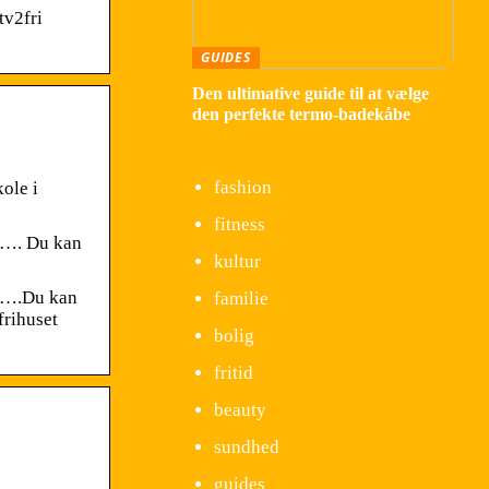
tv2fri
GUIDES
Den ultimative guide til at vælge
den perfekte termo-badekåbe
fashion
ole i
fitness
l…. Du kan
kultur
el….Du kan
familie
frihuset
bolig
fritid
beauty
sundhed
guides