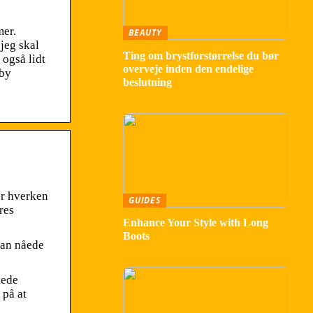
mer.
BEAUTY
jeg skal
Ting om brystforstørrelse du bør
 også lidt
overveje inden den endelige
aby
beslutning
ør hverken
GUIDES
res
Enhance Your Style with Long
Boots
Han nåede
åede
 på at