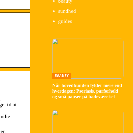
beauty
sundhed
guides
BEAUTY
Når hovedbunden fylder mere end
hverdagen: Psoriasis, parforhold
og små pauser på badeværelset
g
t til at
milie
er.