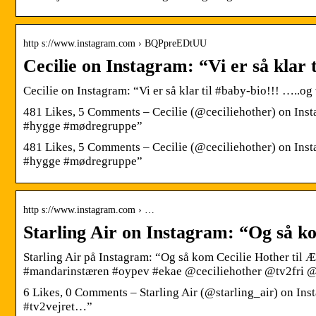
http s://www.instagram.com › BQPpreEDtUU
Cecilie on Instagram: “Vi er så klar 
Cecilie on Instagram: “Vi er så klar til #baby-bio!!! …..
481 Likes, 5 Comments – Cecilie (@ceciliehother) on Insta
#hygge #mødregruppe”
481 Likes, 5 Comments – Cecilie (@ceciliehother) on Insta
#hygge #mødregruppe”
http s://www.instagram.com › …
Starling Air on Instagram: “Og så k
Starling Air på Instagram: “Og så kom Cecilie Hother til Æ
#mandarinstæren #oypev #ekae @ceciliehother @tv2fri @
6 Likes, 0 Comments – Starling Air (@starling_air) on Inst
#tv2vejret…”