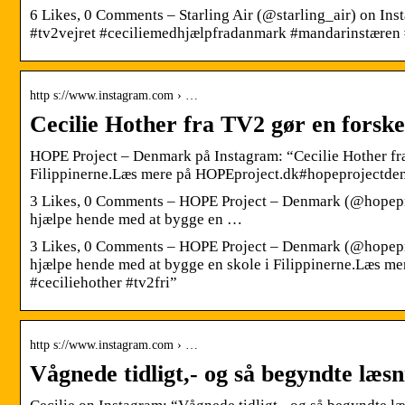
6 Likes, 0 Comments – Starling Air (@starling_air) on Inst
#tv2vejret #ceciliemedhjælpfradanmark #mandarinstæren
http s://www.instagram.com › …
Cecilie Hother fra TV2 gør en forsk
HOPE Project – Denmark på Instagram: “Cecilie Hother fr
Filippinerne.Læs mere på HOPEproject.dk#hopeprojectdenm
3 Likes, 0 Comments – HOPE Project – Denmark (@hopepro
hjælpe hende med at bygge en …
3 Likes, 0 Comments – HOPE Project – Denmark (@hopepro
hjælpe hende med at bygge en skole i Filippinerne.Læs m
#ceciliehother #tv2fri”
http s://www.instagram.com › …
Vågnede tidligt,- og så begyndte læs