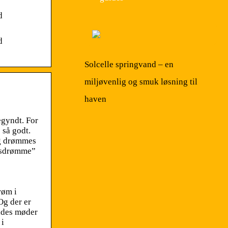
d
d
Solcelle springvand – en
miljøvenlig og smuk løsning til
haven
gyndt. For
 så godt.
og drømmes
husdrømme”
røm i
Og der er
oldes møder
 i