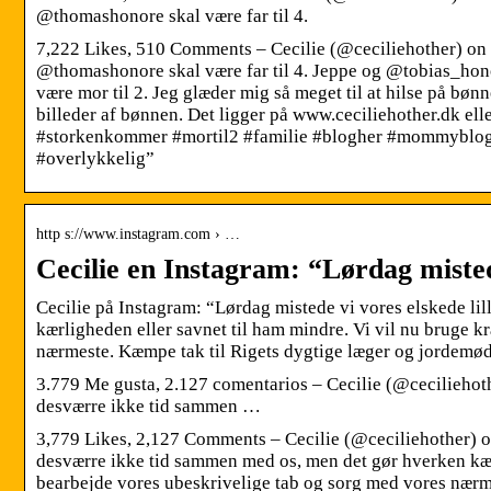
@thomashonore skal være far til 4.
7,222 Likes, 510 Comments – Cecilie (@ceciliehother) on
@thomashonore skal være far til 4. Jeppe og @tobias_honor
være mor til 2. Jeg glæder mig så meget til at hilse på bøn
billeder af bønnen. Det ligger på www.ceciliehother.dk elle
#storkenkommer #mortil2 #familie #blogher #mommyblogg
#overlykkelig”
http s://www.instagram.com › …
Cecilie en Instagram: “Lørdag misted
Cecilie på Instagram: “Lørdag mistede vi vores elskede l
kærligheden eller savnet til ham mindre. Vi vil nu bruge k
nærmeste. Kæmpe tak til Rigets dygtige læger og jordemø
3.779 Me gusta, 2.127 comentarios – Cecilie (@ceciliehoth
desværre ikke tid sammen …
3,779 Likes, 2,127 Comments – Cecilie (@ceciliehother) o
desværre ikke tid sammen med os, men det gør hverken kærl
bearbejde vores ubeskrivelige tab og sorg med vores nærm