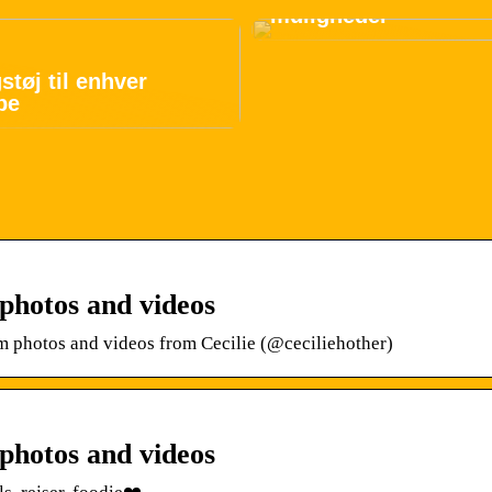
muligheder
tøj til enhver
pe
 photos and videos
m photos and videos from Cecilie (@ceciliehother)
 photos and videos