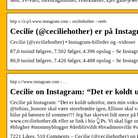
Mor, Tv-vært, foredragsholder, Iværksætter, Ejer gaia-jewe
http s://z-p3.www.instagram.com › ceciliehother › reels
Cecilie (@ceciliehother) er på Insta
Cecilie (@ceciliehother) • Instagram-billeder og -videoer
87,6 tusind følgere, 7.502 følger, 4.396 opslag – Se Insta
86,9 tusind følgere, 7.426 følger, 4.488 opslag – Se Instag
http s://www.instagram.com › …
Cecilie on Instagram: “Det er koldt
Cecilie på Instagram: “Det er koldt udenfor, men min vok
@tobias_honore skal være storebrødre igen, Ellinor skal vær
hilse på bønnen til sommer!!! Jeg har skrevet lidt mere på 
www.ceciliehother.dk eller se link i bio 👆Ps. Vi skal li
#blogher #mommyblogger #detblirvildt #hvadmonvifår #
7221 Likes, 510 Comments – Cecilie (@ceciliehother) on 