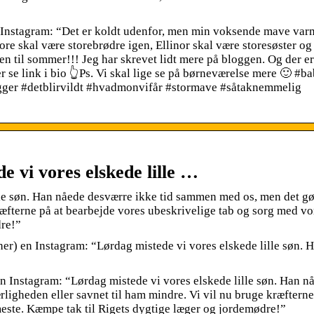
 Instagram: “Det er koldt udenfor, men min voksende mave var
e skal være storebrødre igen, Ellinor skal være storesøster og 
nen til sommer!!! Jeg har skrevet lidt mere på bloggen. Og der er
r se link i bio 👆Ps. Vi skal lige se på børneværelse mere 🙂 #b
er #detblirvildt #hvadmonvifår #stormave #såtaknemmelig
e vi vores elskede lille …
ille søn. Han nåede desværre ikke tid sammen med os, men det g
ræfterne på at bearbejde vores ubeskrivelige tab og sorg med vo
dre!”
er) en Instagram: “Lørdag mistede vi vores elskede lille søn. 
n Instagram: “Lørdag mistede vi vores elskede lille søn. Han n
igheden eller savnet til ham mindre. Vi vil nu bruge kræfterne
este. Kæmpe tak til Rigets dygtige læger og jordemødre!”