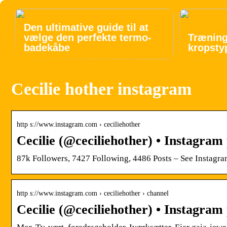
Den ultimative guide til at
vælge den perfekte termo-
Trænings
badekåbe
kropsty
Cecilie hother instagram
http s://www.instagram.com › ceciliehother
Cecilie (@ceciliehother) • Instagram
87k Followers, 7427 Following, 4486 Posts – See Instagra
http s://www.instagram.com › ceciliehother › channel
Cecilie (@ceciliehother) • Instagram