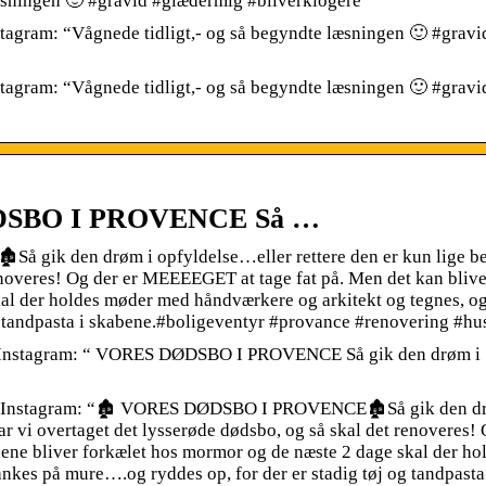
læsningen 🙂 #gravid #glædermig #bliverklogere”
tagram: “Vågnede tidligt,- og så begyndte læsningen 🙂 #gravi
tagram: “Vågnede tidligt,- og så begyndte læsningen 🙂 #gravi
DØDSBO I PROVENCE Så …
 gik den drøm i opfyldelse…eller rettere den er kun lige be
enoveres! Og der er MEEEEGET at tage fat på. Men det kan blive
kal der holdes møder med håndværkere og arkitekt og tegnes, 
og tandpasta i skabene.#boligeventyr #provance #renovering #
on Instagram: “ VORES DØDSBO I PROVENCE Så gik den drøm i
 on Instagram: “🏚 VORES DØDSBO I PROVENCE🏚Så gik den d
ar vi overtaget det lysserøde dødsbo, og så skal det renoveres! 
ene bliver forkælet hos mormor og de næste 2 dage skal der h
kes på mure….og ryddes op, for der er stadig tøj og tandpasta