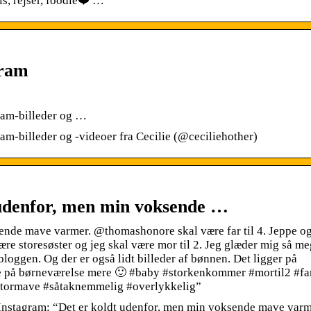
ls, rejser, foodie❤️ …
gram
gram-billeder og …
ram-billeder og -videoer fra Cecilie (@ceciliehother)
 udenfor, men min voksende …
sende mave varmer. @thomashonore skal være far til 4. Jeppe o
e storesøster og jeg skal være mor til 2. Jeg glæder mig så mege
bloggen. Og der er også lidt billeder af bønnen. Det ligger på
ge se på børneværelse mere 🙂 #baby #storkenkommer #mortil2 #fa
stormave #såtaknemmelig #overlykkelig”
Instagram: “Det er koldt udenfor, men min voksende mave varm