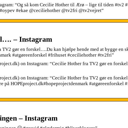
agram: “Og så kom Cecilie Hother til Ærø – lige til tiden #tv2 #
 #oypev #ekae @ceciliehother @tv2fri @tv2vejret”
el…. – Instagram
a TV2 gør en forskel….Du kan hjælpe hende med at bygge en sk
ark #atgøreenforskel #frihuset #ceciliehother #tv2fri”
ject.dk) on Instagram: “Cecilie Hother fra TV2 gør en forske
ject.dk) on Instagram: “Cecilie Hother fra TV2 gør en forsk
ere på HOPEproject.dk#hopeprojectdenmark #atgøreenforskel #
ningen – Instagram