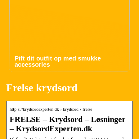
Pift dit outfit op med smukke
accessories
Frelse krydsord
http s://krydsordexperten.dk › krydsord › frelse
FRELSE – Krydsord – Løsninger
– KrydsordExperten.dk