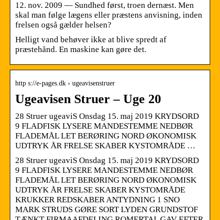
12. nov. 2009 — Sundhed først, troen dernæst. Men
skal man følge lægens eller præstens anvisning, inden
frelsen også gælder helsen?
Helligt vand behøver ikke at blive spredt af
præstehånd. En maskine kan gøre det.
http s://e-pages.dk › ugeavisenstruer
Ugeavisen Struer – Uge 20
28 Struer ugeaviS Onsdag 15. maj 2019 KRYDSORD
9 FLADFISK LYSERE MANDESTEMME NEDBØR
FLADEMÅL LET BERØRING NORD ØKONOMISK
UDTRYK ÅR FRELSE SKABER KYSTOMRÅDE …
28 Struer ugeaviS Onsdag 15. maj 2019 KRYDSORD
9 FLADFISK LYSERE MANDESTEMME NEDBØR
FLADEMÅL LET BERØRING NORD ØKONOMISK
UDTRYK ÅR FRELSE SKABER KYSTOMRÅDE
KRUKKER REDSKABER ANTYDNING 1 SNO
MARK STRUDS GØRE SORT LYDEN GRUNDSTOF
TÆNKT FIRMAAFDELING ROMERTAL GAV EFTER