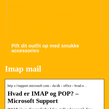
Pift dit outfit op med smukke
accessories
Imap mail
http s://support.microsoft.com › da-dk › office › hvad-e…
Hvad er IMAP og POP? –
Microsoft Support