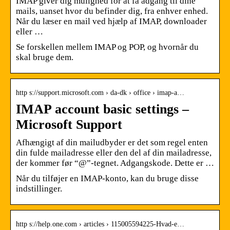
IMAP giver dig mulighed for at få adgang til dine
mails, uanset hvor du befinder dig, fra enhver enhed.
Når du læser en mail ved hjælp af IMAP, downloader
eller …
Se forskellen mellem IMAP og POP, og hvornår du
skal bruge dem.
http s://support.microsoft.com › da-dk › office › imap-a…
IMAP account basic settings –
Microsoft Support
Afhængigt af din mailudbyder er det som regel enten
din fulde mailadresse eller den del af din mailadresse,
der kommer før “@”-tegnet. Adgangskode. Dette er …
Når du tilføjer en IMAP-konto, kan du bruge disse
indstillinger.
http s://help.one.com › articles › 115005594225-Hvad-e…