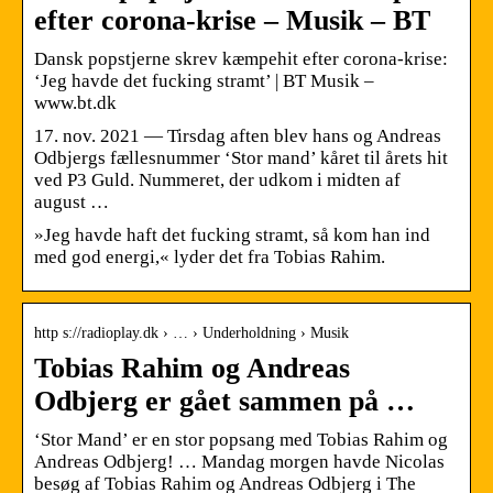
efter corona-krise – Musik – BT
Dansk popstjerne skrev kæmpehit efter corona-krise:
‘Jeg havde det fucking stramt’ | BT Musik –
www.bt.dk
17. nov. 2021 — Tirsdag aften blev hans og Andreas
Odbjergs fællesnummer ‘Stor mand’ kåret til årets hit
ved P3 Guld. Nummeret, der udkom i midten af
august …
»Jeg havde haft det fucking stramt, så kom han ind
med god energi,« lyder det fra Tobias Rahim.
http s://radioplay.dk › … › Underholdning › Musik
Tobias Rahim og Andreas
Odbjerg er gået sammen på …
‘Stor Mand’ er en stor popsang med Tobias Rahim og
Andreas Odbjerg! … Mandag morgen havde Nicolas
besøg af Tobias Rahim og Andreas Odbjerg i The