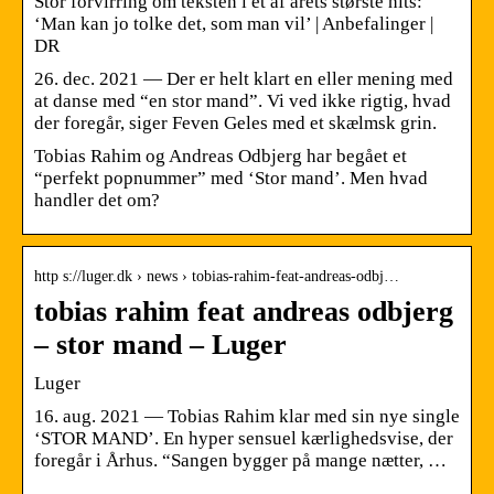
Stor forvirring om teksten i et af årets største hits:
‘Man kan jo tolke det, som man vil’ | Anbefalinger |
DR
26. dec. 2021 — Der er helt klart en eller mening med
at danse med “en stor mand”. Vi ved ikke rigtig, hvad
der foregår, siger Feven Geles med et skælmsk grin.
Tobias Rahim og Andreas Odbjerg har begået et
“perfekt popnummer” med ‘Stor mand’. Men hvad
handler det om?
http s://luger.dk › news › tobias-rahim-feat-andreas-odbj…
tobias rahim feat andreas odbjerg
– stor mand – Luger
Luger
16. aug. 2021 — Tobias Rahim klar med sin nye single
‘STOR MAND’. En hyper sensuel kærlighedsvise, der
foregår i Århus. “Sangen bygger på mange nætter, …