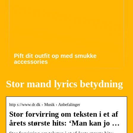
Pift dit outfit op med smukke
accessories
Stor mand lyrics betydning
http s://www.dr.dk › Musik › Anbefalinger
Stor forvirring om teksten i et af
årets største hits: ‘Man kan jo …