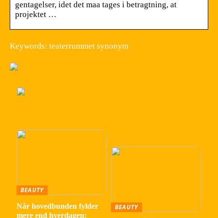
gentagelser, idet det maa tages i betragtning, at
projektet …
Keywords: teaterrummet synonym
BEAUTY
Når hovedbunden fylder
BEAUTY
mere end hverdagen: