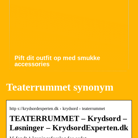
Pift dit outfit op med smukke
accessories
Teaterrummet synonym
http s://krydsordexperten.dk › krydsord › teaterrummet
TEATERRUMMET – Krydsord –
Løsninger – KrydsordExperten.dk