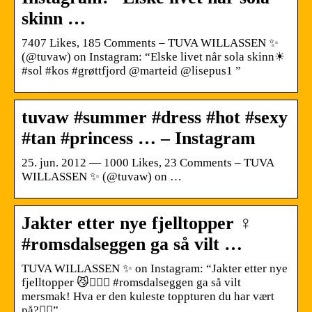
skinn …
7407 Likes, 185 Comments – TUVA WILLASSEN ✨
(@tuvaw) on Instagram: “Elske livet når sola skinn☀
#sol #kos #grøttfjord @marteid @lisepus1 ”
tuvaw #summer #dress #hot #sexy
#tan #princess … – Instagram
25. jun. 2012 — 1000 Likes, 23 Comments – TUVA
WILLASSEN ✨ (@tuvaw) on …
Jakter etter nye fjelltopper ‍♀️
#romsdalseggen ga så vilt …
TUVA WILLASSEN ✨ on Instagram: “Jakter etter nye
fjelltopper 😼🏃🏽‍♀️ #romsdalseggen ga så vilt
mersmak! Hva er den kuleste toppturen du har vært
på?👇🏼”