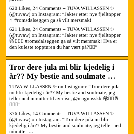
620 Likes, 24 Comments – TUVA WILLASSEN ✨
(@tuvaw) on Instagram: “Jakter etter nye fjelltopper
‍♀️ #romsdalseggen ga så vilt mersmak!
621 Likes, 24 Comments – TUVA WILLASSEN ✨
(@tuvaw) on Instagram: “Jakter etter nye fjelltopper
😼🏃🏽‍♀️ #romsdalseggen ga så vilt mersmak! Hva er
den kuleste toppturen du har vært på?👇🏼”
Tror dere jula mi blir kjedelig i
år?? My bestie and soulmate …
TUVA WILLASSEN ✨ on Instagram: “Tror dere jula
mi blir kjedelig i år?? My bestie and soulmate, jeg
teller ned minutter til avreise, @magnusskk 🤩❤️‍🔥🥂
💆🏽‍♀️”
376 Likes, 14 Comments – TUVA WILLASSEN ✨
(@tuvaw) on Instagram: “Tror dere jula mi blir
kjedelig i år?? My bestie and soulmate, jeg teller ned
minutter …