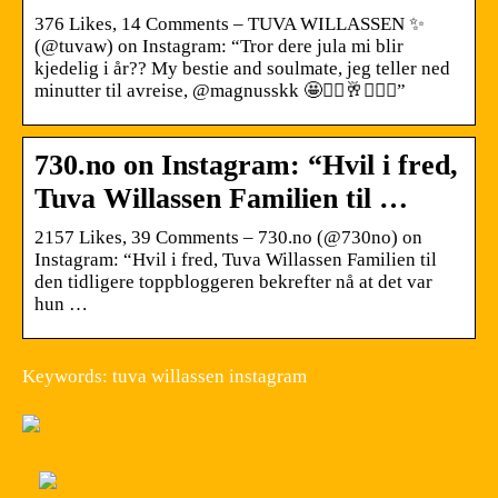
376 Likes, 14 Comments – TUVA WILLASSEN ✨
(@tuvaw) on Instagram: “Tror dere jula mi blir
kjedelig i år?? My bestie and soulmate, jeg teller ned
minutter til avreise, @magnusskk 🤩❤️‍🔥🥂💆🏽‍♀️”
730.no on Instagram: “Hvil i fred,
Tuva Willassen Familien til …
2157 Likes, 39 Comments – 730.no (@730no) on
Instagram: “Hvil i fred, Tuva Willassen Familien til
den tidligere toppbloggeren bekrefter nå at det var
hun …
Keywords: tuva willassen instagram