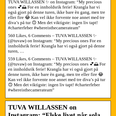
TUVA WILLASSEN ✨ on Instagram: “My precious
ones 💕🌅 For en innholdsrik ferie! Krangla har vi
også gjort på denne turen, ikke bare èn gang, men tre
eller fire 😂 Kan vel ikke forvente noe annet med tre
diva’s på tur 🙃 Men det viktigste: ingen liv tapt!
#charterfeber #whereisthecamerateam”
560 Likes, 6 Comments – TUVA WILLASSEN ✨
(@tuvaw) on Instagram: “My precious ones For en
innholdsrik ferie! Krangla har vi også gjort på denne
turen, …
559 Likes, 6 Comments – TUVA WILLASSEN ✨
(@tuvaw) on Instagram: “My precious ones 💕🌅 For
en innholdsrik ferie! Krangla har vi også gjort på
denne turen, ikke bare èn gang, men tre eller fire 😂
Kan vel ikke forvente noe annet med tre diva’s på tur
🙃 Men det viktigste: ingen liv tapt! #charterfeber
#whereisthecamerateam”
TUVA WILLASSEN on
Instagram: “Elske livet når sola